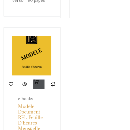
verso – 90 pages
Ajouter Au
Panier
e-books
Modèle
Document
RH : Feuille
D’heures
Mensuelle