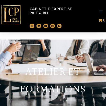
CABINET D’EXPERTISE
PAIE & RH
0
A
P
Ac
F
ATELIER ET
FORMATIONS