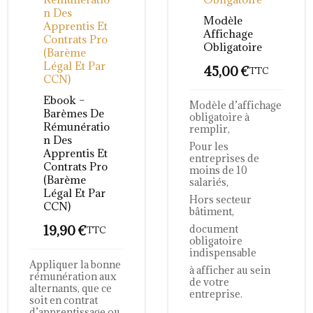
N Des
Modèle
Apprentis Et
Affichage
Contrats Pro
Obligatoire
(barème
Légal Et Par
45,00
€
TTC
CCN)
Ebook –
Modèle d’affichage
Barèmes De
obligatoire à
Rémunératio
remplir,
N Des
Pour les
Apprentis Et
entreprises de
Contrats Pro
moins de 10
(barème
salariés,
Légal Et Par
Hors secteur
CCN)
bâtiment,
19,90
€
document
TTC
obligatoire
indispensable
Appliquer la bonne
à afficher au sein
rémunération aux
de votre
alternants, que ce
entreprise.
soit en contrat
d’apprentissage ou