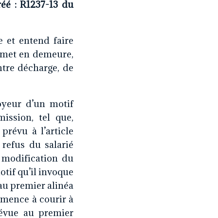
réé : R1237-13 du
 et entend faire
e met en demeure,
tre décharge, de
oyeur d’un motif
ission, tel que,
prévu à l’article
e refus du salarié
 modification du
motif qu’il invoque
au premier alinéa
ommence à courir à
évue au premier