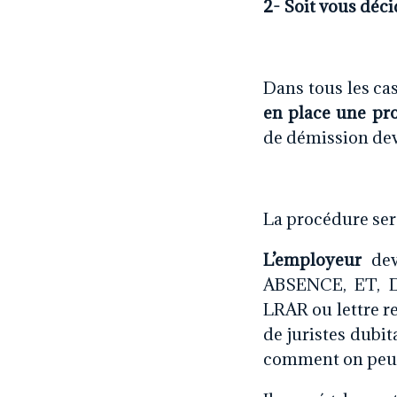
2- Soit vous déc
Dans tous les cas
en place une pr
de démission dev
La procédure sera
L’employeur
dev
ABSENCE, ET,
LRAR ou lettre r
de juristes dubit
comment on peut