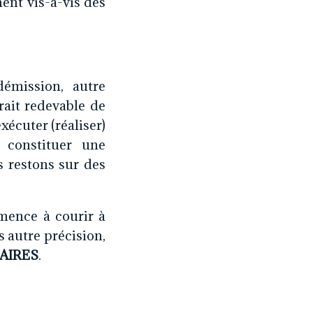
ent vis-à-vis des
mission, autre
rait redevable de
exécuter (réaliser)
 constituer une
s restons sur des
mence à courir à
 autre précision,
AIRES
.