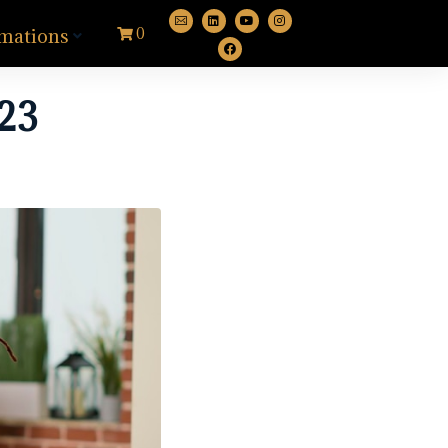
mations
0
23