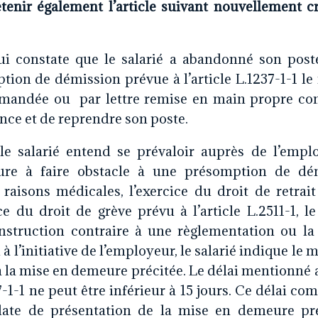
etenir également l’article suivant nouvellement c
ui constate que le salarié a abandonné son poste
ption de démission prévue à l’article L.1237-1-1 l
mmandée ou par lettre remise en main propre con
ence et de reprendre son poste.
le salarié entend se prévaloir auprès de l’empl
ure à faire obstacle à une présomption de dém
aisons médicales, l’exercice du droit de retrait 
ice du droit de grève prévu à l’article L.2511-1, l
instruction contraire à une règlementation ou la
 à l’initiative de l’employeur, le salarié indique le 
à la mise en demeure précitée. Le délai mentionné 
37-1-1 ne peut être inférieur à 15 jours. Ce délai c
date de présentation de la mise en demeure pr