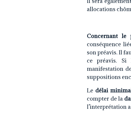
Il sera égalemen
allocations chôm
Concernant le 
conséquence liée
son préavis. Il fa
ce préavis. Si
manifestation de
suppositions enco
Le
délai minimal
compter de la
da
l’interprétation 