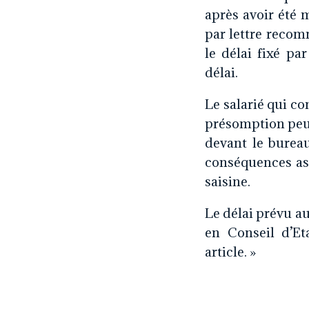
après avoir été 
par lettre recom
le délai fixé pa
délai.
Le salarié qui co
présomption peut
devant le bureau
conséquences ass
saisine.
Le délai prévu a
en Conseil d’Et
article. »