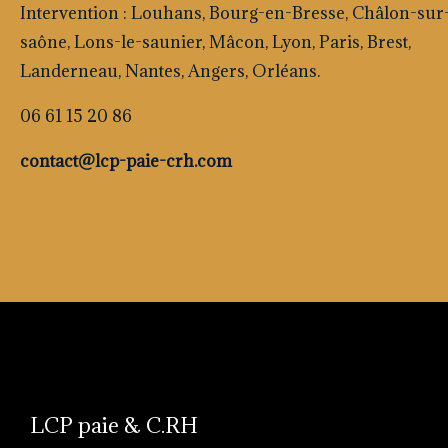
Intervention : Louhans, Bourg-en-Bresse, Châlon-sur
saône, Lons-le-saunier, Mâcon, Lyon, Paris, Brest,
Landerneau, Nantes, Angers, Orléans.
06 61 15 20 86
contact@lcp-paie-crh.com
LCP paie & C.RH