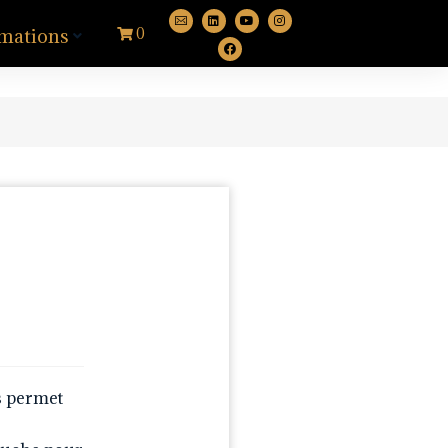
mations
0
s permet