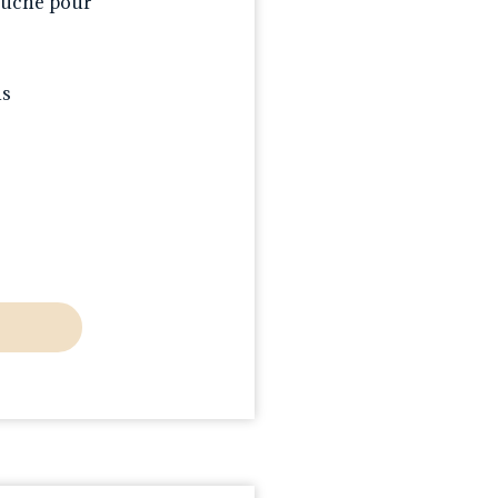
bauche pour
ns